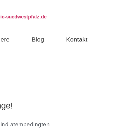
ie-suedwestpfalz.de
iere
Blog
Kontakt
nge!
sind atembedingten