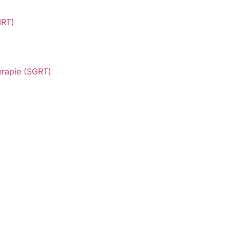
MRT)
erapie (SGRT)